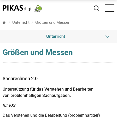
Direkt
zum
Inhalt
Unterricht
Größen und Messen
Unterricht
Größen und Messen
Zahlen und Operationen
Raum und Form
Größen und Messen
Sachrechnen 2.0
Unterstützung für das Verstehen und Bearbeiten
Daten, Häufigkeiten und Wahrscheinlichkeiten
von problemhaltigen Sachaufgaben.
für iOS
Das Verstehen und die Bearbeitung (problemhaltiger)